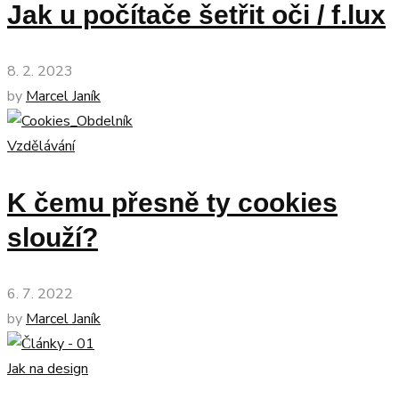
Jak u počítače šetřit oči / f.lux
8. 2. 2023
by
Marcel Janík
Vzdělávání
K čemu přesně ty cookies
slouží?
6. 7. 2022
by
Marcel Janík
Jak na design