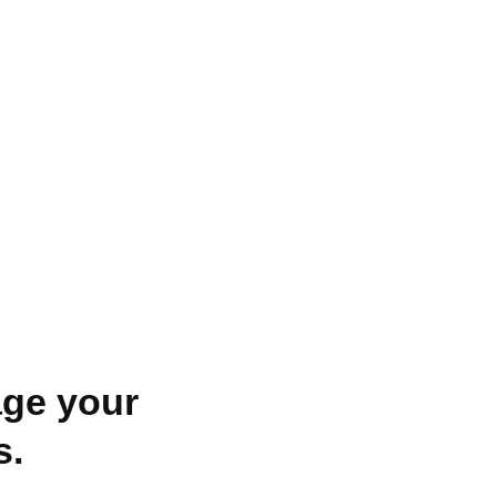
age your
s.